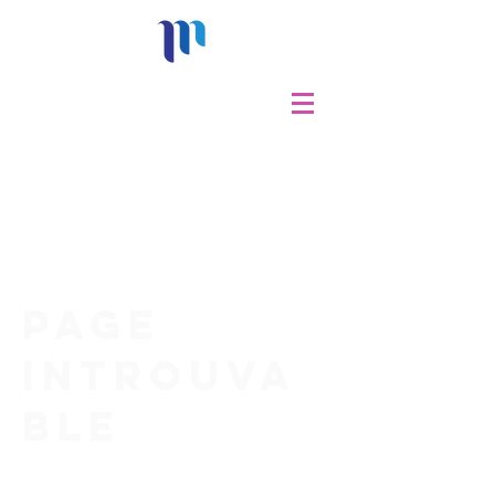
Page
introuva
ble
Le lien a été brisé ou la page redirigée