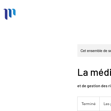
Cet ensemble de sé
La médi
et de gestion des 
Les
prix
Terminé
T
Les 
varient
e